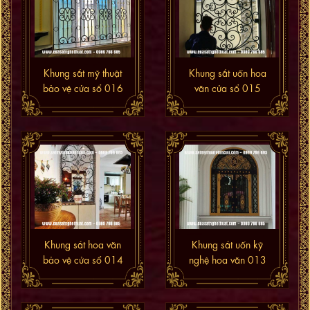
Khung sắt mỹ thuật
Khung sắt uốn hoa
bảo vệ cửa sổ 016
văn cửa sổ 015
Khung sắt hoa văn
Khung sắt uốn kỹ
bảo vệ cửa sổ 014
nghệ hoa văn 013