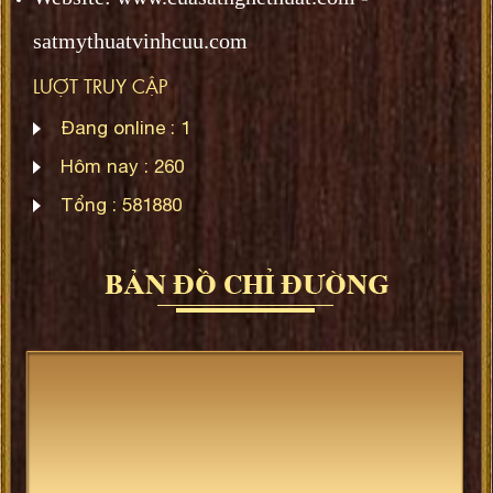
satmythuatvinhcuu.com
LƯỢT TRUY CẬP
Đang online :
1
Hôm nay :
260
Tổng :
581880