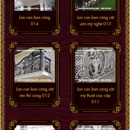
Lan can ban công
Lan can ban công sắt
014
uốn mỹ nghệ 013
Lan can ban công sắt
Lan can ban công sắt
rèn thủ công 012
mỹ thuật cao cấp
011