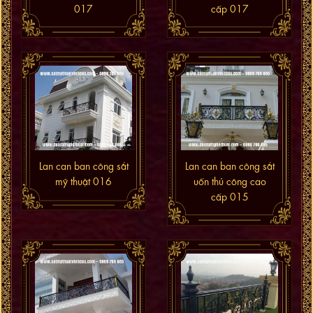
017
cấp 017
Lan can ban công sắt
Lan can ban công sắt
mỹ thuật 016
uốn thủ công cao
cấp 015