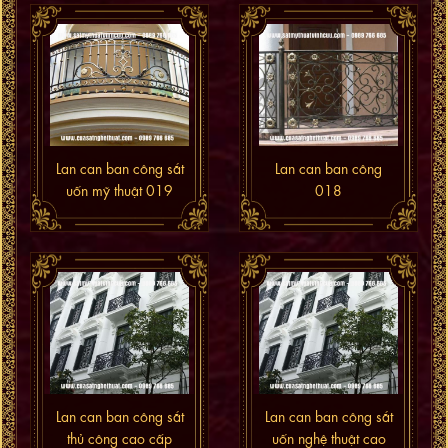
Lan can ban công sắt
Lan can ban công
uốn mỹ thuật 019
018
Lan can ban công sắt
Lan can ban công sắt
thủ công cao cấp
uốn nghệ thuật cao