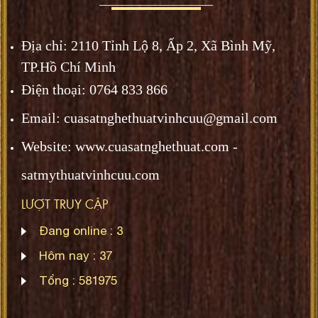
Địa chỉ:
2110 Tỉnh Lộ 8, Ấp 2, Xã Bình Mỹ,
TP.Hồ Chí Minh
Điện thoại: 0764 833 866
Email: cuasatnghethuatvinhcuu@gmail.com
Website: www.
cuasatnghethuat.
com -
satmythuatvinhcuu.com
LƯỢT TRUY CẬP
Đang online :
3
Hôm nay :
37
Tổng :
581975