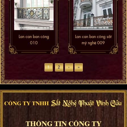
Lan can ban công
Lan can ban công sắt
010
mỹ nghệ 009
1
2
›
»