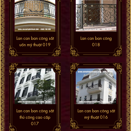
Lan can ban công sắt
Lan can ban công
uốn mỹ thuật 019
018
Lan can ban công sắt
Lan can ban công sắt
thủ công cao cấp
mỹ thuật 016
017