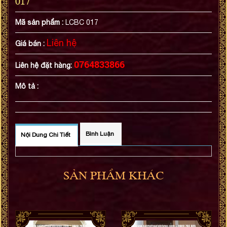
Mã sản phẩm :
LCBC 017
Liên hệ
Giá bán :
0764833866
Liên hệ đặt hàng:
Mô tả :
Bình Luận
Nội Dung Chi Tiết
SẢN PHẨM KHÁC