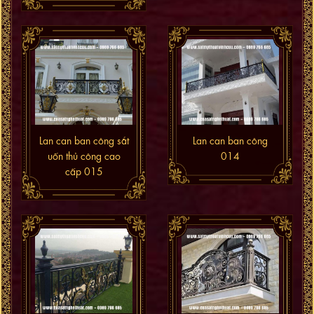
Lan can ban công sắt
Lan can ban công
uốn thủ công cao
014
cấp 015