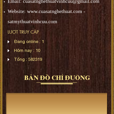
Email: cuasatnghethuatvinhcuu@gmail.com
Website: www.
cuasatnghethuat.
com -
satmythuatvinhcuu.com
LƯỢT TRUY CẬP
Đang online :
1
Hôm nay :
10
Tổng :
582319