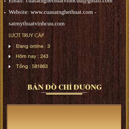
Email: cuasatnghethuatvinhcuu@gmail.com
Website: www.
cuasatnghethuat.
com -
satmythuatvinhcuu.com
LƯỢT TRUY CẬP
Đang online :
3
Hôm nay :
243
Tổng :
581863