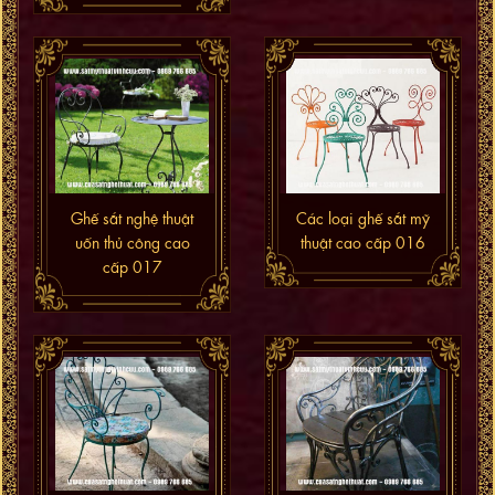
Ghế sắt nghệ thuật
Các loại ghế sắt mỹ
uốn thủ công cao
thuật cao cấp 016
cấp 017