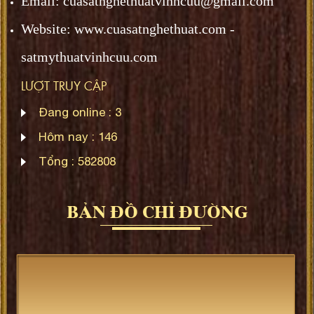
Email: cuasatnghethuatvinhcuu@gmail.com
Website: www.
cuasatnghethuat.
com -
satmythuatvinhcuu.com
LƯỢT TRUY CẬP
Đang online :
3
Hôm nay :
146
Tổng :
582808