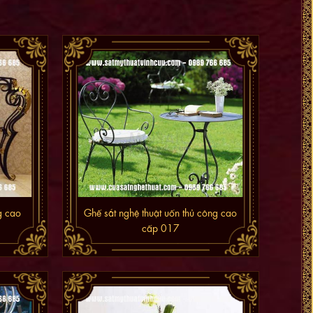
g cao
Ghế sắt nghệ thuật uốn thủ công cao
cấp 017