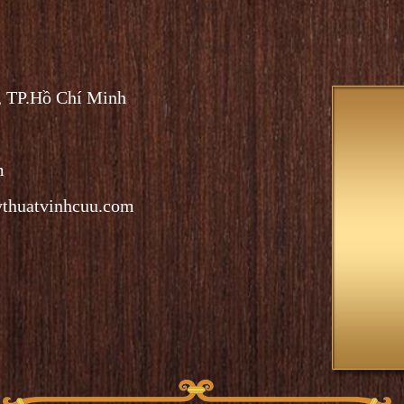
, TP.Hồ Chí Minh
m
ythuatvinhcuu.com