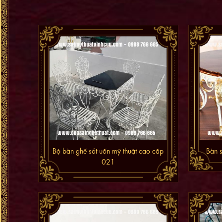
Bộ bàn ghế sắt uốn mỹ thuật cao cấp
Bàn 
021