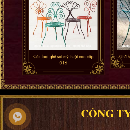
Các loại ghế sắt mỹ thuật cao cấp
Ghế h
016