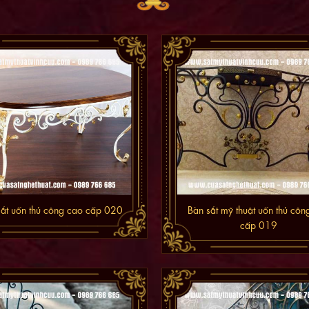
sắt uốn thủ công cao cấp 020
Bàn sắt mỹ thuật uốn thủ côn
cấp 019