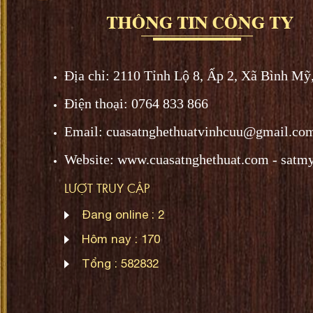
Địa chỉ:
2110 Tỉnh Lộ 8, Ấp 2, Xã Bình Mỹ
Điện thoại: 0764 833 866
Email: cuasatnghethuatvinhcuu@gmail.co
Website: www.
cuasatnghethuat.
com - satm
LƯỢT TRUY CẬP
Đang online :
2
Hôm nay :
170
Tổng :
582832